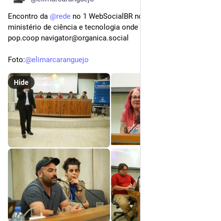
Encontro da 
@
rede
 no 1 WebSocialBR no auditório do 
ministério de ciência e tecnologia onde temo o Marcos da 
pop.coop navigator@organica.social
Foto:
@
elimarcaranguejo
Hide