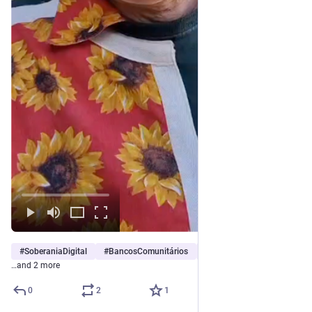
#
SoberaniaDigital
#
BancosComunitários
#
MoedaSocial
…and 2 more
0
2
1