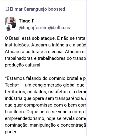
Elimar Caranguejo
boosted
Tiago F
Jul 23, 2025
@tiagojferreira@bolha.us
O Brasil está sob ataque. E não se trata apenas de ataques às 
instituições. Atacam a infância e a saúde mental coletiva. 
Atacam a cultura e a ciência. Atacam camponeses, 
trabalhadoras e trabalhadores do transporte, do cuidado e da 
produção cultural. 
*Estamos falando do domínio brutal e predatório das Big 
Techs* — um conglomerado global que avança sobre os 
territórios, os dados, os afetos e a democracia. Uma nova 
indústria que opera sem transparência, sem regulação e sem 
qualquer compromisso com o bem comum ou com o povo 
brasileiro. O que antes se vendia como inovação e 
empreendedorismo, hoje se revela como projeto de 
dominação, manipulação e concentração de capital e de 
poder.