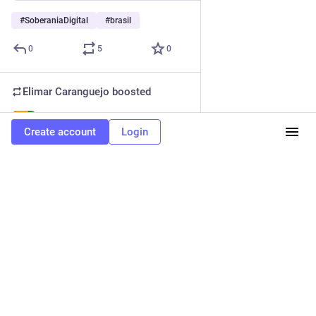
#
SoberaniaDigital
#
brasil
0
5
0
Elimar Caranguejo
boosted
Uirá Porã
Jul 24, 2025
Create account
Login
@uira@mastodon.social
🧭 Reunião Geral da Rede pela Soberania Digital
Para apresentar a carta pública, avaliar os resultados do 
encontro realizado em Brasília e organizar as próximas ações 
da rede, será realizada uma reunião virtual nesta quinta (24 de 
julho) às 19h00.
Pautas:
- Relato e informes do Encontro Soberania Já!;
- Encaminhamentos de Organização da Rede;
- Divulgação da Carta ao presidente Lula;