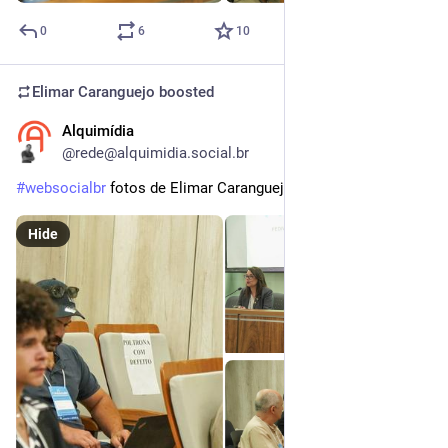
0
6
10
Elimar Caranguejo
boosted
Alquimídia
Dec 3, 2025
*
@rede@alquimidia.social.br
#
websocialbr
 fotos de Elimar Caranguejo 
@
elimarcaranguejo
Hide