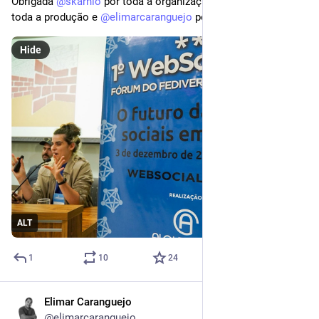
Obrigada 
@
skarnio
 por toda a organização, 
@
wladimir
 por 
toda a produção e 
@
elimarcaranguejo
 pelas fotonas!!
Hide
ALT
1
10
24
Elimar Caranguejo
Dec 3, 2025
@elimarcaranguejo