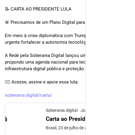
📝 CARTA AO PRESIDENTE LULA
🚨 Precisamos de um Plano Digital para Soberania Nacional!
Em meio à crise diplomática com Trump e as big techs, é 
urgente fortalecer a autonomia tecnológica do Brasil.
A Rede pela Soberania Digital lançou uma carta pública 
propondo uma agenda nacional para tecnologias livres, 
infraestrutura digital pública e proteção dos dados brasileiros.
✊🏽 Acesse, assine e apoie essa luta:
soberania.digital/carta/
Soberania.digital
·
Jun 28, 2025
Carta ao Presidente Lula - Soberania.Digital
Brasil, 23 de julho de 2025