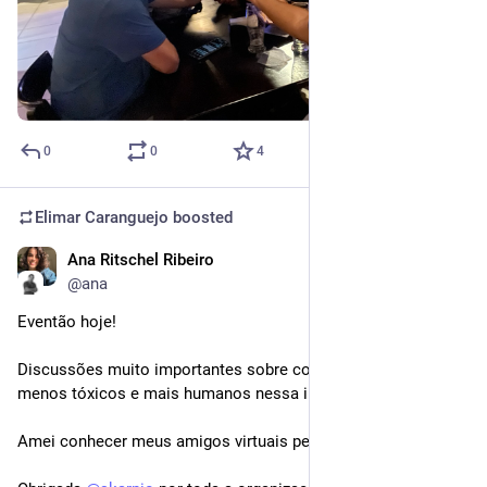
0
0
4
Elimar Caranguejo
boosted
Ana Ritschel Ribeiro
Dec 3, 2025
@ana
Eventão hoje! 
Discussões muito importantes sobre como criar espaços 
menos tóxicos e mais humanos nessa internet de meu deus! 
Amei conhecer meus amigos virtuais pessoalmente!! 