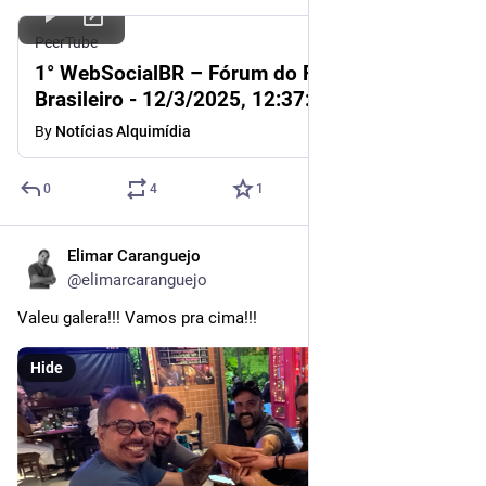
PeerTube
1° WebSocialBR – Fórum do Fediverso
Brasileiro - 12/3/2025, 12:37:07 PM
By
Notícias Alquimídia
0
4
1
Elimar Caranguejo
Dec 4, 2025
@elimarcaranguejo
Valeu galera!!! Vamos pra cima!!!
Hide