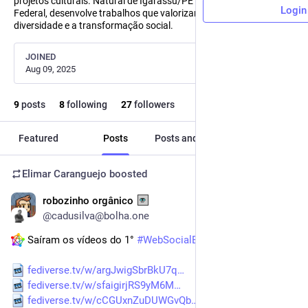
projetos culturais. Natural de Igarassu/PE e atuante no Distrito
Login
Federal, desenvolve trabalhos que valorizam a cultura popular, a
diversidade e a transformação social.
JOINED
Aug 09, 2025
9
posts
8
following
27
followers
Featured
Posts
Posts and replies
Media
Elimar Caranguejo
boosted
robozinho orgânico
Dec 4, 2025
@cadusilva@bolha.one
 Saíram os vídeos do 1° 
#
WebSocialBR
: 
fediverse.tv/w/argJwigSbrBkU7q
fediverse.tv/w/sfaigirjRS9yM6M
fediverse.tv/w/cCGUxnZuDUWGvQb