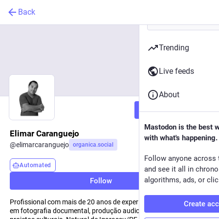
Back
Trending
Live feeds
About
Follow
Mastodon is the best 
Elimar Caranguejo
with what's happening.
@
elimarcaranguejo
organica.social
Follow anyone across 
Automated
and see it all in chron
algorithms, ads, or clic
Follow
Profissional com mais de 20 anos de experiência, especializado
Create ac
em fotografia documental, produção audiovisual e gestão de