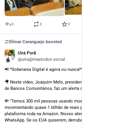
0
2
2
Elimar Caranguejo
boosted
Uirá Porã
Jul 23, 2025
@uira@mastodon.social
📢 *Soberania Digital é agora ou nunca!*
🎥 Neste vídeo, Joaquim Melo, presidente da Rede Brasileira 
de Bancos Comunitários, faz um alerta direto:
💸 "Temos 300 mil pessoas usando moeda social digital, 
movimentando quase 1 bilhão de reais por ano. Mas nossa 
plataforma roda na Amazon. Nosso atendimento é pelo 
WhatsApp. Se os EUA quiserem, derrubam tudo."